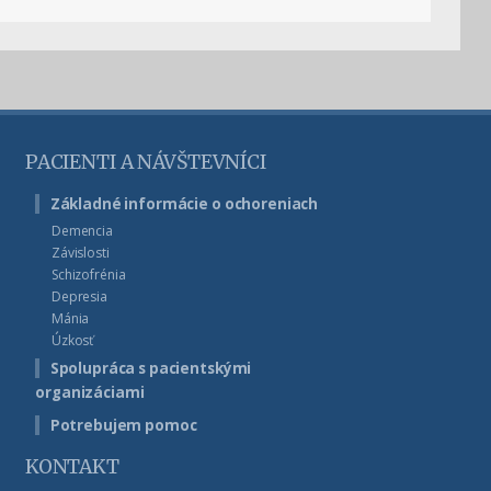
PACIENTI A NÁVŠTEVNÍCI
Základné informácie o ochoreniach
Demencia
Závislosti
Schizofrénia
Depresia
Mánia
Úzkosť
Spolupráca s pacientskými
organizáciami
Potrebujem pomoc
KONTAKT