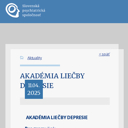
< späť
Aktuality
AKADÉMIA LIEČBY
DEPRESIE
11.04.
2025
AKADÉMIA LIEČBY DEPRESIE