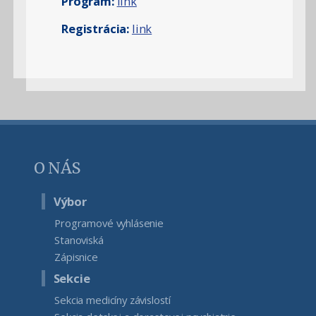
Program:
link
Registrácia:
link
O NÁS
Výbor
Programové vyhlásenie
Stanoviská
Zápisnice
Sekcie
Sekcia medicíny závislostí