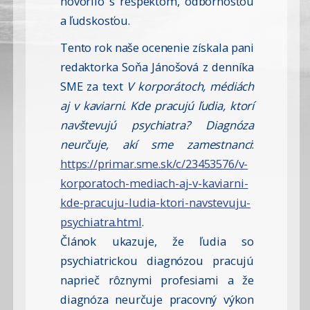
hovorilo s rešpektom, odbornosťou
a ľudskosťou.
Tento rok naše ocenenie získala pani
redaktorka Soňa Jánošová z denníka
SME za text
V korporátoch, médiách
aj v kaviarni. Kde pracujú ľudia, ktorí
navštevujú psychiatra? Diagnóza
neurčuje, akí sme zamestnanci
:
https://primar.sme.sk/c/23453576/v-
korporatoch-mediach-aj-v-kaviarni-
kde-pracuju-ludia-ktori-navstevuju-
psychiatra.html
.
Článok ukazuje, že ľudia so
psychiatrickou diagnózou pracujú
naprieč rôznymi profesiami a že
diagnóza neurčuje pracovný výkon