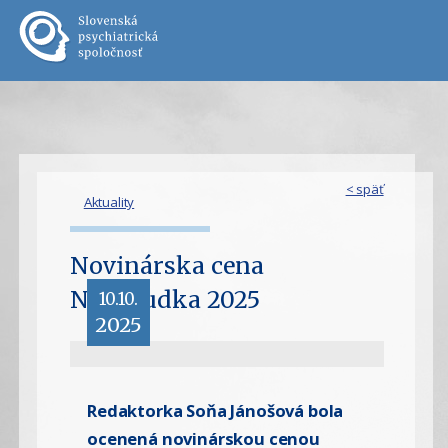
< späť
Aktuality
Novinárska cena
Nezábudka 2025
10.10.
2025
Redaktorka Soňa Jánošová bola
ocenená novinárskou cenou