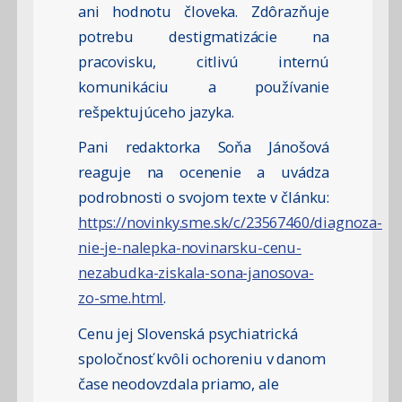
ani hodnotu človeka. Zdôrazňuje
potrebu destigmatizácie na
pracovisku, citlivú internú
komunikáciu a používanie
rešpektujúceho jazyka.
Pani redaktorka Soňa Jánošová
reaguje na ocenenie a uvádza
podrobnosti o svojom texte v článku:
https://novinky.sme.sk/c/23567460/diagnoza-
nie-je-nalepka-novinarsku-cenu-
nezabudka-ziskala-sona-janosova-
zo-sme.html
.
Cenu jej Slovenská psychiatrická
spoločnosť kvôli ochoreniu v danom
čase neodovzdala priamo, ale