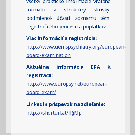
všetky praktické informácie vrátane
formátu a štruktúry skúšky,
podmienok účasti, zoznamu tém,
registračného procesu a poplatkov.
Viac informácií a registrácia:
https://www.uemspsychiatry.org/european-
board-examination
Aktuálna informácia EPA k
registrácii:
https://www.europsy.net/european-
board-exam/
LinkedIn príspevok na zdieľanie:
https://shorturl.at/IRjMp