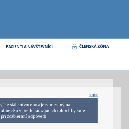
ČLENSKÁ ZÓNA
PACIENTI A NÁVŠTEVNÍCI
< späť
" je stále otvorený a je zameraný na
nia
odobne ako v predchádzajúcich rokoch by sme
 pri zozbieraní odpovedí.