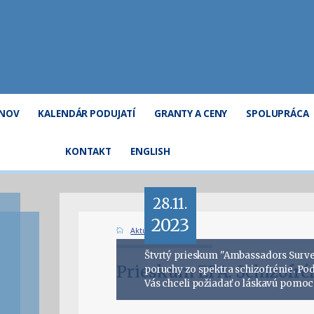
ÓNOV
KALENDÁR PODUJATÍ
GRANTY A CENY
SPOLUPRÁCA
KONTAKT
ENGLISH
28.11.
2023
Aktuality
Štvrtý prieskum "Ambassadors Survey
Prieskum EPA: Schizofré
poruchy zo spektra schizofrénie. P
Vás chceli požiadať o láskavú pomoc