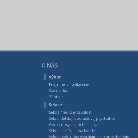
O NÁS
Výbor
Programové vyhlásenie
Stanoviská
Zápisnice
Sekcie
Sekcia medicíny závislostí
Sekcia detskej a dorastovej psychiatrie
Gerontopsychiatrická sekcia
Sekcia sociálnej psychiatrie
Sekcia biologickej psychiatrie a biopsychológie