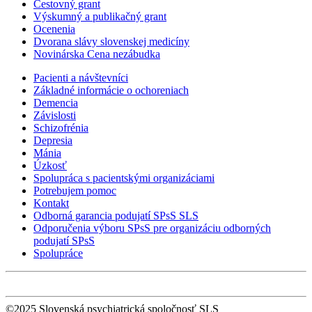
Cestovný grant
Výskumný a publikačný grant
Ocenenia
Dvorana slávy slovenskej medicíny
Novinárska Cena nezábudka
Pacienti a návštevníci
Základné informácie o ochoreniach
Demencia
Závislosti
Schizofrénia
Depresia
Mánia
Úzkosť
Spolupráca s pacientskými organizáciami
Potrebujem pomoc
Kontakt
Odborná garancia podujatí SPsS SLS
Odporučenia výboru SPsS pre organizáciu odborných
podujatí SPsS
Spolupráce
©2025 Slovenská psychiatrická spoločnosť SLS