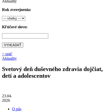
Aktuality
Rok zverejnenia:
Kľúčové slovo:
VYHĽADAŤ
< späť
Aktuality
Svetový deň duševného zdravia dojčiat,
detí a adolescentov
23.04.
2026
O nás