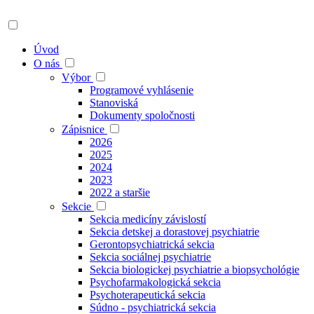
Úvod
O nás
Výbor
Programové vyhlásenie
Stanoviská
Dokumenty spoločnosti
Zápisnice
2026
2025
2024
2023
2022 a staršie
Sekcie
Sekcia medicíny závislostí
Sekcia detskej a dorastovej psychiatrie
Gerontopsychiatrická sekcia
Sekcia sociálnej psychiatrie
Sekcia biologickej psychiatrie a biopsychológie
Psychofarmakologická sekcia
Psychoterapeutická sekcia
Súdno - psychiatrická sekcia