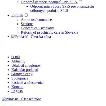
Odborná garancia podujatí SPsS SLS
Odporučenia výboru SPsS pre organizáciu
odborných podujatí SPsS
English
About us / commitee
Sections
Concept of Psychiatry
Reform of psychiatric care in Slovakia
Členská zóna
O nás
Aktuality
Udalosti z regiónov
Kalendár podujatí
Granty a ceny
Spolupráca
Pacienti a návštevníci
Kontakt
English
Členská zóna