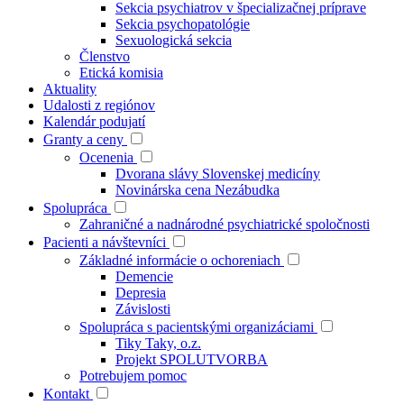
Sekcia psychiatrov v špecializačnej príprave
Sekcia psychopatológie
Sexuologická sekcia
Členstvo
Etická komisia
Aktuality
Udalosti z regiónov
Kalendár podujatí
Granty a ceny
Ocenenia
Dvorana slávy Slovenskej medicíny
Novinárska cena Nezábudka
Spolupráca
Zahraničné a nadnárodné psychiatrické spoločnosti
Pacienti a návštevníci
Základné informácie o ochoreniach
Demencie
Depresia
Závislosti
Spolupráca s pacientskými organizáciami
Tiky Taky, o.z.
Projekt SPOLUTVORBA
Potrebujem pomoc
Kontakt