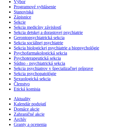
Výbor
Programové vyhlásenie
Stanoviská
Zápisnice
Sekcie
Sekcia medicíny závislostí
Sekcia detskej a dorastovej psychiatrie
Gerontopsychiatrická sekcia
Sekcia sociálnej psychiatrie
Sekcia biologickej psychiatrie a biopsychológie
Psychofarmakologická sekcia
Psychoterapeutická sekcia
Súdno - psychiatrická sekcia
Sekcia psychiatrov v špecializačnej príprave
Sekcia psychopatológie
Sexuologická sekcia
Členstvo
Etická komisia
Aktuality
Kalendár podujatí
Domáce akcie
Zahraničné akcie
Archív
Granty a ocenenia