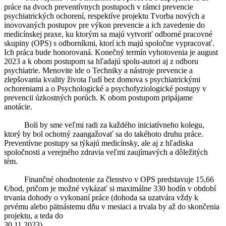
práce na dvoch preventívnych postupoch v rámci prevencie
psychiatrických ochorení, respektíve projektu Tvorba nových a
inovovaných postupov pre výkon prevencie a ich zavedenie do
medicínskej praxe, ku ktorým sa majú vytvoriť odborné pracovné
skupiny (OPS) s odborníkmi, ktorí ich majú spoločne vypracovať.
Ich práca bude honorovaná. Konečný termín vyhotovenia je august
2023 a k obom postupom sa hľadajú spolu-autori aj z odboru
psychiatrie. Menovite ide o Techniky a nástroje prevencie a
zlepšovania kvality života ľudí bez domova s psychiatrickými
ochoreniami a o Psychologické a psychofyziologické postupy v
prevencii úzkostných porúch. K obom postupom pripájame
anotácie.
Boli by sme veľmi radi za každého iniciatívneho kolegu,
ktorý by bol ochotný zaangažovať sa do takéhoto druhu práce.
Preventívne postupy sa týkajú medicínsky, ale aj z hľadiska
spoločnosti a verejného zdravia veľmi zaujímavých a dôležitých
tém.
Finančné ohodnotenie za členstvo v OPS predstavuje 15,66
€/hod, pričom je možné vykázať si maximálne 330 hodín v období
trvania dohody o vykonaní práce (dohoda sa uzatvára vždy k
prvému alebo pätnástemu dňu v mesiaci a trvala by až do skončenia
projektu, a teda do
30.11.2023).