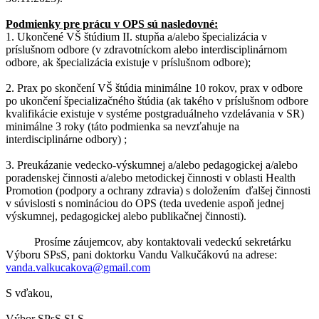
Podmienky pre prácu v OPS sú nasledovné:
1. Ukončené VŠ štúdium II. stupňa a/alebo špecializácia v
príslušnom odbore (v zdravotníckom alebo interdisciplinárnom
odbore, ak špecializácia existuje v príslušnom odbore);
2. Prax po skončení VŠ štúdia minimálne 10 rokov, prax v odbore
po ukončení špecializačného štúdia (ak takého v príslušnom odbore
kvalifikácie existuje v systéme postgraduálneho vzdelávania v SR)
minimálne 3 roky (táto podmienka sa nevzťahuje na
interdisciplinárne odbory) ;
3. Preukázanie vedecko-výskumnej a/alebo pedagogickej a/alebo
poradenskej činnosti a/alebo metodickej činnosti v oblasti Health
Promotion (podpory a ochrany zdravia) s doložením ďalšej činnosti
v súvislosti s nomináciou do OPS (teda uvedenie aspoň jednej
výskumnej, pedagogickej alebo publikačnej činnosti).
Prosíme záujemcov, aby kontaktovali vedeckú sekretárku
Výboru SPsS, pani doktorku Vandu Valkučákovú na adrese:
vanda.valkucakova@gmail.com
S vďakou,
Výbor SPsS SLS