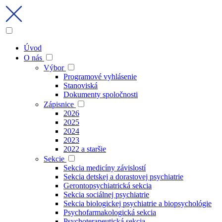
Úvod
O nás
Výbor
Programové vyhlásenie
Stanoviská
Dokumenty spoločnosti
Zápisnice
2026
2025
2024
2023
2022 a staršie
Sekcie
Sekcia medicíny závislostí
Sekcia detskej a dorastovej psychiatrie
Gerontopsychiatrická sekcia
Sekcia sociálnej psychiatrie
Sekcia biologickej psychiatrie a biopsychológie
Psychofarmakologická sekcia
Psychoterapeutická sekcia