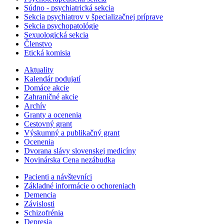
Súdno - psychiatrická sekcia
Sekcia psychiatrov v špecializačnej príprave
Sekcia psychopatológie
Sexuologická sekcia
Členstvo
Etická komisia
Aktuality
Kalendár podujatí
Domáce akcie
Zahraničné akcie
Archív
Granty a ocenenia
Cestovný grant
Výskumný a publikačný grant
Ocenenia
Dvorana slávy slovenskej medicíny
Novinárska Cena nezábudka
Pacienti a návštevníci
Základné informácie o ochoreniach
Demencia
Závislosti
Schizofrénia
Depresia