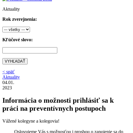
Aktuality
Rok zverejnenia:
Kľúčové slovo:
VYHĽADAŤ
< späť
Aktuality
04.01.
2023
Informácia o možnosti prihlásiť sa k
práci na preventívnych postupoch
Vážené kolegyne a kolegovia!
Oslovujeme Vás s možnosťou i prosbou o zapojenie sa do