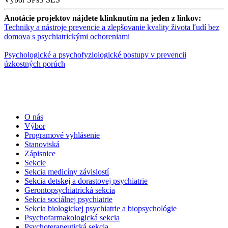
Anotácie projektov nájdete klinknutím na jeden z linkov:
Techniky a nástroje prevencie a zlepšovanie kvality života ľudí bez
domova s psychiatrickými ochoreniami
Psychologické a psychofyziologické postupy v prevencii
úzkostných porúch
O nás
Výbor
Programové vyhlásenie
Stanoviská
Zápisnice
Sekcie
Sekcia medicíny závislostí
Sekcia detskej a dorastovej psychiatrie
Gerontopsychiatrická sekcia
Sekcia sociálnej psychiatrie
Sekcia biologickej psychiatrie a biopsychológie
Psychofarmakologická sekcia
Psychoterapeutická sekcia