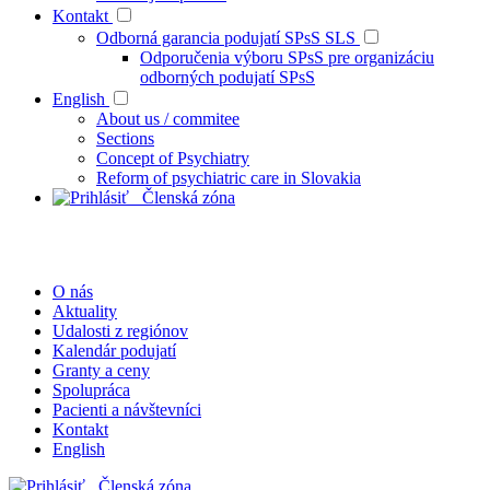
Kontakt
Odborná garancia podujatí SPsS SLS
Odporučenia výboru SPsS pre organizáciu
odborných podujatí SPsS
English
About us / commitee
Sections
Concept of Psychiatry
Reform of psychiatric care in Slovakia
Členská zóna
O nás
Aktuality
Udalosti z regiónov
Kalendár podujatí
Granty a ceny
Spolupráca
Pacienti a návštevníci
Kontakt
English
Členská zóna