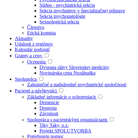
Súdno - psychiatrická sekcia
Sekcia psychiatrov v špecializačnej príprave
Sekcia psychopatológie
Sexuologická sekcia
Členstvo
Etická komisia
Aktuality
Udalosti z regiónov
Kalendár podujatí
Granty a ceny
Ocenenia
Dvorana slávy Slovenskej medicíny
Novinárska cena Nezábudka
Spolupráca
Zahraničné a nadnárodné psychiatrické spoločnosti
Pacienti a návštevníci
Základné informácie o ochoreniach
Demencie
Depresia
Závislosti
Spolupráca s pacientskými organizáciami
Tiky Taky, o.z.
Projekt SPOLUTVORBA
Potrebujem pomoc