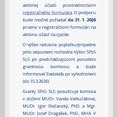
aktívnej účasti prostredníctvom
registračného formulára
. O podporu
bude možné požiadať
do 31. 1. 2026
priamo v registračnom formulári na
aktívnu účasť na zjazde.
O výške redukcie poplatku/prípadne
jeho odpustení rozhodne Výbor SPsS
SLS po predchádzajúcom posúdení
grantovou komisiou a bude
informovať žiadateľa po vyhodnotení
(do 15.3.2026)
Granty SPsS SLS posudzuje komisia
v zložení MUDr. Vanda Valkučáková,
MUDr. Igor Riečanský, PhD. a Mgr.
MUDr. Jozef Dragašek, PhD., MHA. V