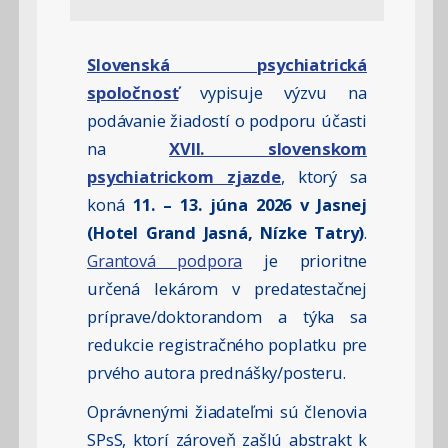
Slovenská psychiatrická
spoločnosť
vypisuje výzvu na
podávanie žiadostí o podporu účasti
na
XVII. slovenskom
psychiatrickom zjazde
, ktorý sa
koná
11. – 13. júna 2026 v Jasnej
(Hotel Grand Jasná, Nízke Tatry)
.
Grantová podpora
je prioritne
určená lekárom v predatestačnej
príprave/doktorandom a týka sa
redukcie registračného poplatku pre
prvého autora prednášky/posteru.
Oprávnenými žiadateľmi sú členovia
SPsS, ktorí zároveň zašlú abstrakt k