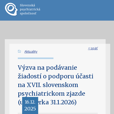
< späť
Aktuality
Výzva na podávanie
žiadostí o podporu účasti
na XVII. slovenskom
psychiatrickom zjazde
(uzávierka 31.1.2026)
16.12.
2025