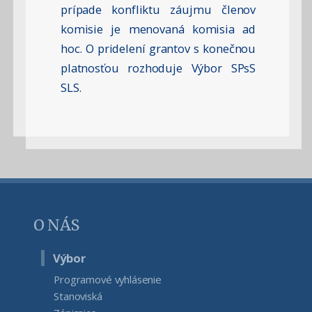
prípade konfliktu záujmu členov
komisie je menovaná komisia ad
hoc. O pridelení grantov s konečnou
platnosťou rozhoduje Výbor SPsS
SLS.
O NÁS
Výbor
Programové vyhlásenie
Stanoviská