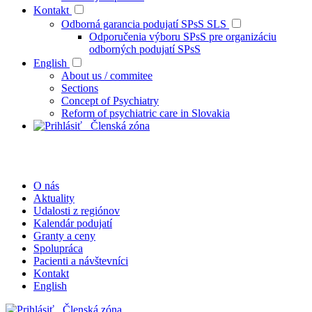
Kontakt
Odborná garancia podujatí SPsS SLS
Odporučenia výboru SPsS pre organizáciu
odborných podujatí SPsS
English
About us / commitee
Sections
Concept of Psychiatry
Reform of psychiatric care in Slovakia
Členská zóna
O nás
Aktuality
Udalosti z regiónov
Kalendár podujatí
Granty a ceny
Spolupráca
Pacienti a návštevníci
Kontakt
English
Členská zóna