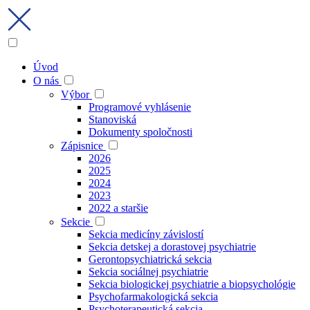
Úvod
O nás
Výbor
Programové vyhlásenie
Stanoviská
Dokumenty spoločnosti
Zápisnice
2026
2025
2024
2023
2022 a staršie
Sekcie
Sekcia medicíny závislostí
Sekcia detskej a dorastovej psychiatrie
Gerontopsychiatrická sekcia
Sekcia sociálnej psychiatrie
Sekcia biologickej psychiatrie a biopsychológie
Psychofarmakologická sekcia
Psychoterapeutická sekcia