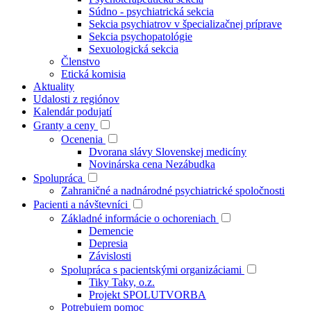
Súdno - psychiatrická sekcia
Sekcia psychiatrov v špecializačnej príprave
Sekcia psychopatológie
Sexuologická sekcia
Členstvo
Etická komisia
Aktuality
Udalosti z regiónov
Kalendár podujatí
Granty a ceny
Ocenenia
Dvorana slávy Slovenskej medicíny
Novinárska cena Nezábudka
Spolupráca
Zahraničné a nadnárodné psychiatrické spoločnosti
Pacienti a návštevníci
Základné informácie o ochoreniach
Demencie
Depresia
Závislosti
Spolupráca s pacientskými organizáciami
Tiky Taky, o.z.
Projekt SPOLUTVORBA
Potrebujem pomoc