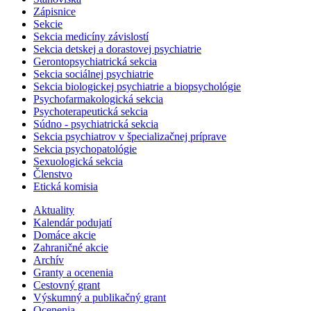
Zápisnice
Sekcie
Sekcia medicíny závislostí
Sekcia detskej a dorastovej psychiatrie
Gerontopsychiatrická sekcia
Sekcia sociálnej psychiatrie
Sekcia biologickej psychiatrie a biopsychológie
Psychofarmakologická sekcia
Psychoterapeutická sekcia
Súdno - psychiatrická sekcia
Sekcia psychiatrov v špecializačnej príprave
Sekcia psychopatológie
Sexuologická sekcia
Členstvo
Etická komisia
Aktuality
Kalendár podujatí
Domáce akcie
Zahraničné akcie
Archív
Granty a ocenenia
Cestovný grant
Výskumný a publikačný grant
Ocenenia