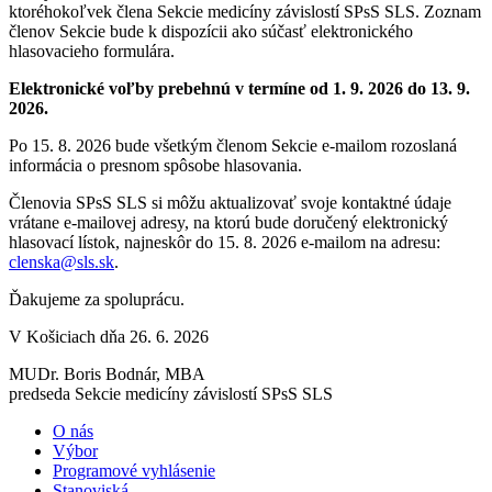
ktoréhokoľvek člena Sekcie medicíny závislostí SPsS SLS. Zoznam
členov Sekcie bude k dispozícii ako súčasť elektronického
hlasovacieho formulára.
Elektronické voľby prebehnú v termíne od 1. 9. 2026 do 13. 9.
2026.
Po 15. 8. 2026 bude všetkým členom Sekcie e-mailom rozoslaná
informácia o presnom spôsobe hlasovania.
Členovia SPsS SLS si môžu aktualizovať svoje kontaktné údaje
vrátane e-mailovej adresy, na ktorú bude doručený elektronický
hlasovací lístok, najneskôr do 15. 8. 2026 e-mailom na adresu:
clenska@sls.sk
.
Ďakujeme za spoluprácu.
V Košiciach dňa 26. 6. 2026
MUDr. Boris Bodnár, MBA
predseda Sekcie medicíny závislostí SPsS SLS
O nás
Výbor
Programové vyhlásenie
Stanoviská