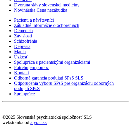
Dvorana slávy slovenskej medicíny
Novinárska Cena nezábudka
Pacienti a návštevníci
Základné informácie o ochoreniach
Demencia
Závislosti
Schizofrénia
Depresia
Mánia
Úzkosť
Spolupráca s pacientskými organizáciami
Potrebujem pomoc
Kontakt
Odborná garancia podujatí SPsS SLS
Odporučenia výboru SPsS pre organizáciu odborných
podujatí SPsS
Spolupráce
©2025 Slovenská psychiatrická spoločnosť SLS
webstránka od
atypic.sk